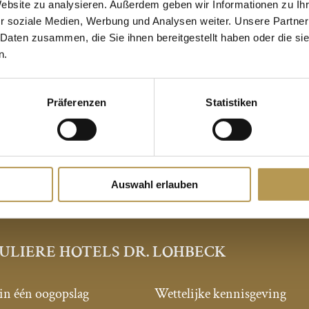
Website zu analysieren. Außerdem geben wir Informationen zu I
EMENTEN IN BAD ZWISCH
r soziale Medien, Werbung und Analysen weiter. Unsere Partner
 Daten zusammen, die Sie ihnen bereitgestellt haben oder die s
n.
nformatie over evenementen in Bad Zwischenahn en 
Ammerland.
Präferenzen
Statistiken
EVENEMENTEN IN BAD ZWISCHENAHN
Auswahl erlauben
ULIERE HOTELS DR. LOHBECK
 in één oogopslag
Wettelijke kennisgeving