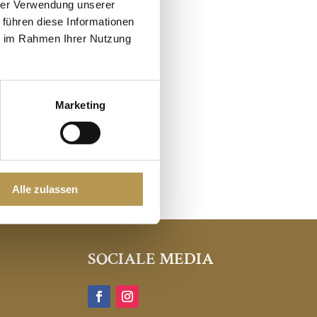
hrer Verwendung unserer
ENAHN
 führen diese Informationen
ie im Rahmen Ihrer Nutzung
de omgeving van
Marketing
Alle zulassen
SOCIALE MEDIA