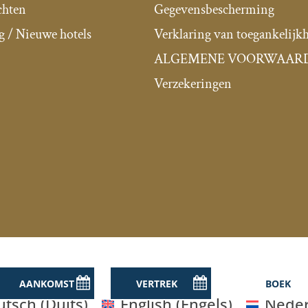
chten
Gegevensbescherming
g / Nieuwe hotels
Verklaring van toegankelijk
ALGEMENE VOORWAAR
Verzekeringen
utsch
(
Duits
)
English
(
Engels
)
Neder