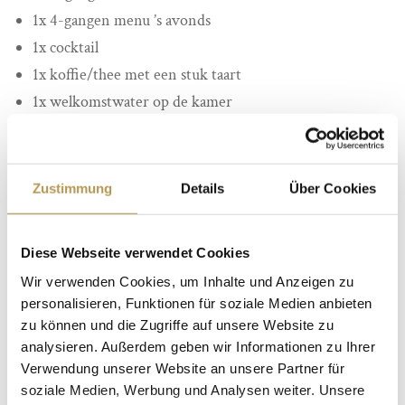
1x 4-gangen menu ’s avonds
1x cocktail
1x koffie/thee met een stuk taart
1x welkomstwater op de kamer
Eenmalige toegang tot het Park of Gardens
Gratis gebruik van het zwembad van het hotel met
Finse sauna, Romeinse sauna en stoombad. Stoomgrot,
Zustimmung
Details
Über Cookies
infraroodcabine enz.
vrij W-Lan
Diese Webseite verwendet Cookies
Gratis parkeren afhankelijk van beschikbaarheid
Wir verwenden Cookies, um Inhalte und Anzeigen zu
plus. Gastbijdrage
personalisieren, Funktionen für soziale Medien anbieten
zu können und die Zugriffe auf unsere Website zu
De kassa’s van het Park of Gardens zijn dagelijks geopend
analysieren. Außerdem geben wir Informationen zu Ihrer
van 18 april tot 04 oktober 2026 van 09:30 tot 18:30 uur.
Verwendung unserer Website an unsere Partner für
De uitgangen zijn open tot 21:45 uur.
soziale Medien, Werbung und Analysen weiter. Unsere