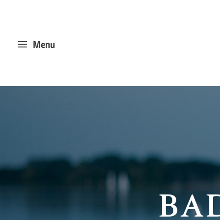
a
Menu
BA