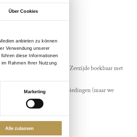
Über Cookies
hten
.p.
 Medien anbieten zu können
an 18.04.- 05.10.2025
hrer Verwendung unserer
 führen diese Informationen
ie im Rahmen Ihrer Nutzung
 voor kamers aan de landzijde. Zeezijde boekbaar met
ditcards voor onze pakketaanbiedingen (maar we
Marketing
en).
Alle zulassen