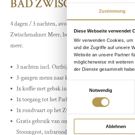
BAD ZWISCHENAHN C
Zustimmung
4 dagen / 3 nachten, avondmaaltijden met 3 gangen, 
Diese Webseite verwendet 
Zwischenahner Meer, bezoek aan het Park der Tuinen,
Wir verwenden Cookies, um I
meer.
und die Zugriffe auf unsere 
Website an unsere Partner fü
möglicherweise mit weiteren
3 nachten incl. Ontbijt
der Dienste gesammelt habe
3-gangen menu naar keuze elke avond
Einwilligungsauswahl
1x koffie met gebak in het “Graf Luckner” restauran
Notwendig
1x toegang tot het Park of Gardens
1x rondvaart op het Zwischenahner Meer
Gratis gebruik van ons hotelzwembad met finn. S
Ablehnen
Stoomgrot, infraroodcabine enz.