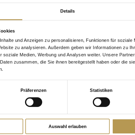
OMPLEET
Details
boottocht op het
Overnachtingen:
3 nac
Cookies
 wellness en nog veel
Prijs:
vanaf 469 Euro p
nhalte und Anzeigen zu personalisieren, Funktionen für soziale
Reisperiode: boekbaar v
Website zu analysieren. Außerdem geben wir Informationen zu I
r soziale Medien, Werbung und Analysen weiter. Unsere Partner
plus gastbijdrage
 Daten zusammen, die Sie ihnen bereitgestellt haben oder die s
De getoonde prijs geldt
n.
toeslag!
t
We accepteren geen cre
Präferenzen
Statistiken
accepteren wel EC-kaart
auna, Romeins.
RESERVEER NU
Auswahl erlauben