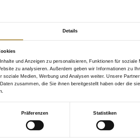
Details
Cookies
nhalte und Anzeigen zu personalisieren, Funktionen für soziale
Website zu analysieren. Außerdem geben wir Informationen zu I
HOTELS DR. LOHBECK
r soziale Medien, Werbung und Analysen weiter. Unsere Partner
 Daten zusammen, die Sie ihnen bereitgestellt haben oder die s
n.
 auf einen Blick
Impressum
mmen
Datenschutz
Präferenzen
Statistiken
/ Neue Hotels
AGB
Sicherungsscheine