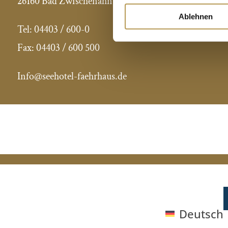
26160 Bad Zwischenahn
Ablehnen
Tel:
04403 / 600-0
Fax:
04403 / 600 500
Info@seehotel-faehrhaus.de
KONTAKT
Deutsch