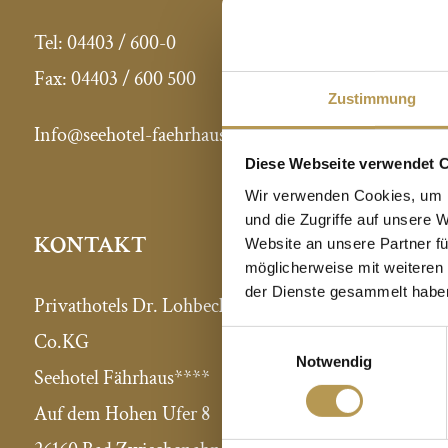
Tel:
04403 / 600-0
Fax:
04403 / 600 500
Zustimmung
Info@seehotel-faehrhaus.de
Diese Webseite verwendet 
Wir verwenden Cookies, um I
und die Zugriffe auf unsere 
PRIVAT
KONTAKT
Website an unsere Partner fü
möglicherweise mit weiteren
der Dienste gesammelt habe
Alle Hotels
Privathotels Dr. Lohbeck GmbH &
Einwilligungsauswahl
Pressesti
Co.KG
Notwendig
Expansion 
Seehotel Fährhaus****
Intranet
Auf dem Hohen Ufer 8