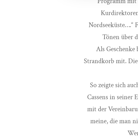
Programm mit v
Kurdirektoren
Nordseeküste….“ F
Tönen über d
Als Geschenke b
Strandkorb mit. Die
So zeigte sich au
Cassens in seiner 
mit der Vereinbaru
meine, die man ni
Werb