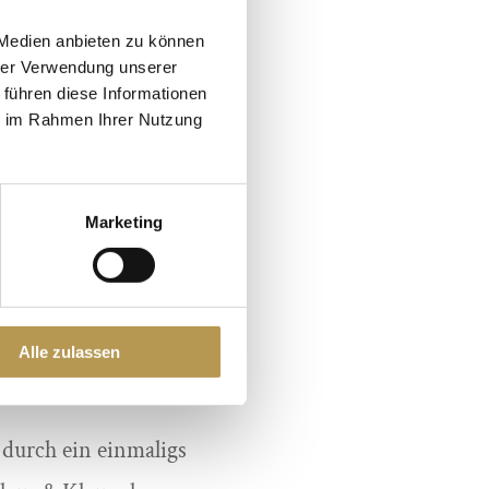
ch einmal eingehend
 Medien anbieten zu können
gestellt. Darüber
hrer Verwendung unserer
 führen diese Informationen
oren einstimmig zum
ie im Rahmen Ihrer Nutzung
org Brinkmeyer
retung von „Welsum“
Marketing
 zu.
st immer in bester
nem Wasserflugzeug
Alle zulassen
erste Mal, dass ein
durch ein einmaligs