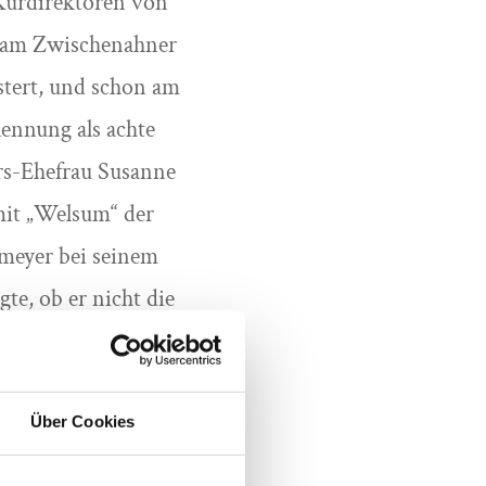
-Kurdirektoren von
el am Zwischenahner
stert, und schon am
kennung als achte
ers-Ehefrau Susanne
it „Welsum“ der
meyer bei seinem
te, ob er nicht die
men wurden – hierzu
 „Anleger“, des
Über Cookies
 Arbeitsgespräch der