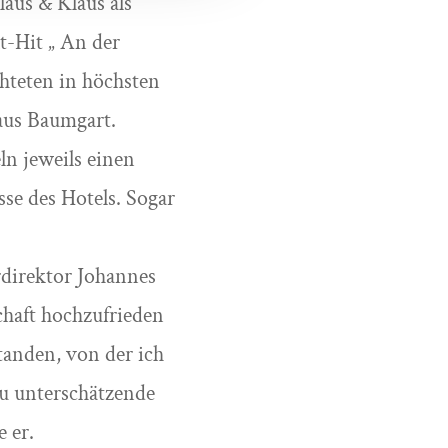
aus & Klaus als
t-Hit „ An der
hteten in höchsten
aus Baumgart.
ln jeweils einen
se des Hotels. Sogar
rdirektor Johannes
chaft hochzufrieden
tanden, von der ich
zu unterschätzende
e er.