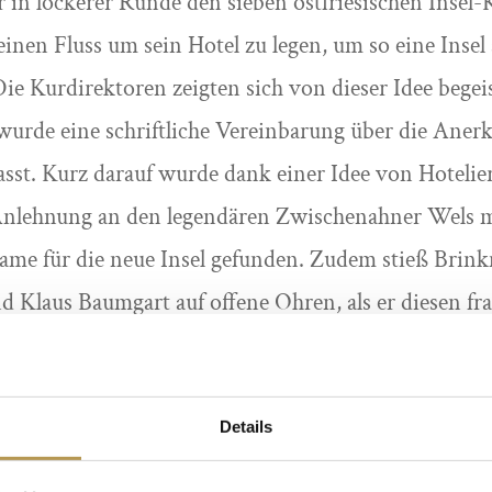
in lockerer Runde den sieben ostfriesischen Insel
inen Fluss um sein Hotel zu legen, um so eine Ins
Die Kurdirektoren zeigten sich von dieser Idee begei
urde eine schriftliche Vereinbarung über die Aner
asst. Kurz darauf wurde dank einer Idee von Hoteli
Anlehnung an den legendären Zwischenahner Wels m
ame für die neue Insel gefunden. Zudem stieß Brink
d Klaus Baumgart auf offene Ohren, als er diesen frag
Aufgabe des „Kurdirektors“ übernehmen wolle.
ber 2002 die umfangreichen Bauarbeiten aufgenom
die Erweiterung des Saals „Ammerland“, der Bierstube
Details
 Foyers, – kam es am 22. November 2002 zum ersten