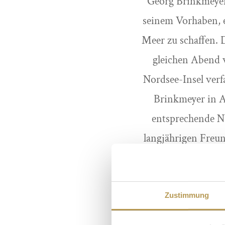
Georg Brinkmeyer 
seinem Vorhaben, e
Meer zu schaffen. 
gleichen Abend w
Nordsee-Insel verf
Brinkmeyer in 
entsprechende N
langjährigen Freun
Nachdem am 7. Okto
gehören u. a. 
Zustimmung
Restaurants und des