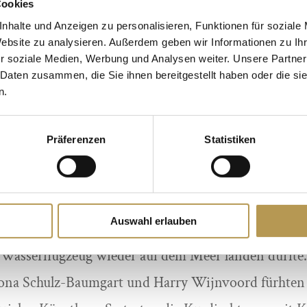
Cookies
der zukünftigen Insel „Welsum“. Hierbei wurden no
nhalte und Anzeigen zu personalisieren, Funktionen für soziale
und die Planungen der Eröffnungsfeierlichkeiten vor
Website zu analysieren. Außerdem geben wir Informationen zu I
r soziale Medien, Werbung und Analysen weiter. Unsere Partner
 Baumgart von den sieben Nordseeinsel-Kurdirekt
 Daten zusammen, die Sie ihnen bereitgestellt haben oder die s
n.
von Welsum“ gewählt. Im anschließend mit Hans-Ge
beitsvertrag sicherte Baumgart die kostenlose Vert
Präferenzen
Statistiken
 auch das werbliche Eintreten für alle Nordseeinseln
nweihungsfeier am 6. April 2003 wird so manchem Ga
n. Kurdirektor Klaus Baumgart wurde eigens mit ei
Auswahl erlauben
ner Meer eingeflogen. Übrigens nach 60 Jahren das 
Wasserflugzeug wieder auf dem Meer landen durfte.
ona Schulz-Baumgart und Harry Wijnvoord fürhten 