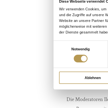
Diese Webseite verwendet 
Kurdirektoren auf 
Wir verwenden Cookies, um I
das Bauvorhaben 
und die Zugriffe auf unsere 
Website an unsere Partner fü
hinaus wurde Klaus
möglicherweise mit weiteren
der Dienste gesammelt habe
„Kurdirektor 
abgeschlossenen Ar
Einwilligungsauswahl
Notwendig
wie
Eine grandiose Ei
Erinnerung bleibe
Ablehnen
auf dem Zwischenah
Die Moderatoren Il