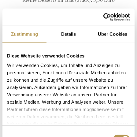
Kleine Desserts im Glas (Stück): 5,50 Euro
Fingerfood:
Grissini mit Schinken umwickelt: 2,50 Euro pro Stück
Zustimmung
Details
Über Cookies
Pflaume im Speckmantel: 2,50 Euro pro Stück
Elsässer Schinken-Lauch-Kuchen: 2,50 Euro pro Stück
Gebackene Scampis im Kartoffel-Mantel: 4,50 Euro pro
Diese Webseite verwendet Cookies
Stück
Wir verwenden Cookies, um Inhalte und Anzeigen zu
personalisieren, Funktionen für soziale Medien anbieten
Räucherlachs-Pralinen: 3,80 Euro pro Stück
zu können und die Zugriffe auf unsere Website zu
Mozzarella-Cherry Tomate-Basilikum am Spieß: 2,50
analysieren. Außerdem geben wir Informationen zu Ihrer
Euro pro Stück
Verwendung unserer Website an unsere Partner für
soziale Medien, Werbung und Analysen weiter. Unsere
Yakitori-Spieß vom Hähnchen: 3,50 Euro pro Stück
Partner führen diese Informationen möglicherweise mit
Curry-Linsen-Salat mit Papa Dum: 4,20 Euro pro Stück
weiteren Daten zusammen, die Sie ihnen bereitgestellt
Mini Quiche: 2,50 Euro pro Stück
haben oder die sie im Rahmen Ihrer Nutzung der Dienste
gesammelt haben.
Ziegenkäse-Praline im Pumpernickel-Mantel und
Einwilligungsauswahl