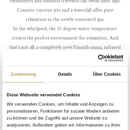
vacationers and business travelers can swim their laps.
Counter-current jets and a waterfall offer pure
relaxation in the newly renovated spa.
In the whirlpool, the 35 degree water temperature
creates the perfect environment for relaxation. And
that’s not all: a completely new Finnish sauna, infrared
sauna and Roman steam bath are the perfect
complement for a cozy sense of well-being. In summer,
Zustimmung
Details
Über Cookies
visitors can gaze into the Ammerland sky from the sun
terrace and get a natural tan.
Diese Webseite verwendet Cookies
We offer a small but fine range of cosmetic and massage
Wir verwenden Cookies, um Inhalte und Anzeigen zu
treatments by prior appointment. The applications are
personalisieren, Funktionen für soziale Medien anbieten
carried out with the product lines of BABOR ®
zu können und die Zugriffe auf unsere Website zu
analysieren. Außerdem geben wir Informationen zu Ihrer
cosmetics. Dive into the world of well-being. Sea view