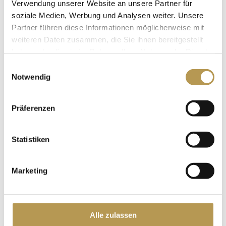
Verwendung unserer Website an unsere Partner für
included!
soziale Medien, Werbung und Analysen weiter. Unsere
Partner führen diese Informationen möglicherweise mit
weiteren Daten zusammen, die Sie ihnen bereitgestellt
haben oder die sie im Rahmen Ihrer Nutzung der Dienste
gesammelt haben.
Einwilligungsauswahl
Notwendig
SPA PRICE LIST
Präferenzen
Here you can find all information about applications and
massages as a download.
Statistiken
DOWNLOAD NOW
Marketing
APPOINTMENT
Please do not hesitate to contact us at 04403 / 600-0 or
Alle zulassen