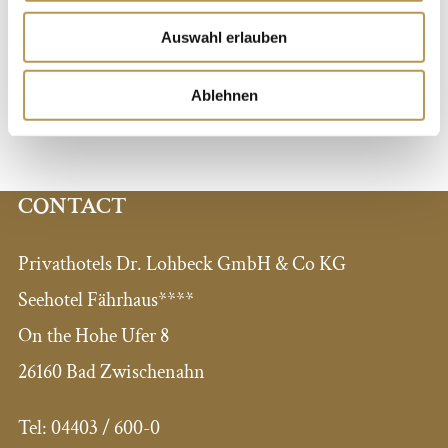
by e-mail at
info@seehotel-faehrhaus.de
for questions,
requests and appointments.
Auswahl erlauben
Ablehnen
WRITE E-MAIL
CONTACT
Privathotels Dr. Lohbeck GmbH & Co KG
Seehotel Fährhaus****
On the Hohe Ufer 8
26160 Bad Zwischenahn
Tel:
04403 / 600-0