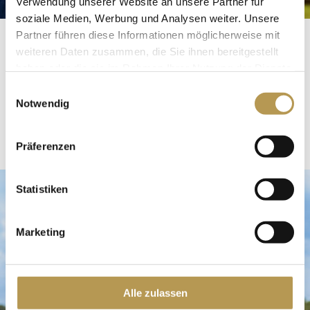
Verwendung unserer Website an unsere Partner für
soziale Medien, Werbung und Analysen weiter. Unsere
Partner führen diese Informationen möglicherweise mit
MERLE WILLIAMS
weiteren Daten zusammen, die Sie ihnen bereitgestellt
haben oder die sie im Rahmen Ihrer Nutzung der Dienste
gesammelt haben.
Einwilligungsauswahl
Housekeeper
Notwendig
E-Mail:
info@seehotel-faehrhaus.de
Präferenzen
Statistiken
Marketing
Alle zulassen